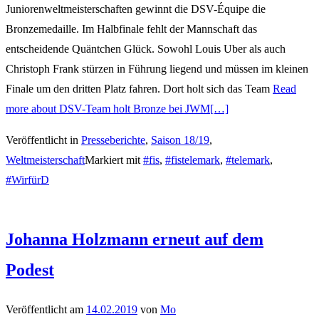
Juniorenweltmeisterschaften gewinnt die DSV-Équipe die
Bronzemedaille. Im Halbfinale fehlt der Mannschaft das
entscheidende Quäntchen Glück. Sowohl Louis Uber als auch
Christoph Frank stürzen in Führung liegend und müssen im kleinen
Finale um den dritten Platz fahren. Dort holt sich das Team
Read
more about DSV-Team holt Bronze bei JWM
[…]
Veröffentlicht in
Presseberichte
,
Saison 18/19
,
Weltmeisterschaft
Markiert mit
#fis
,
#fistelemark
,
#telemark
,
#WirfürD
Johanna Holzmann erneut auf dem
Podest
Veröffentlicht am
14.02.2019
von
Mo