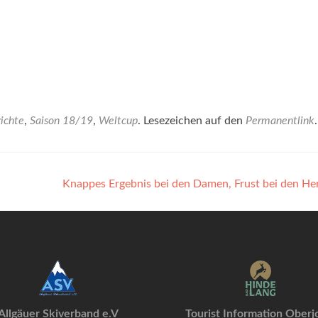
ichte
,
Saison 18/19
,
Weltcup
. Lesezeichen auf den
Permanentlink
.
Knappes Ergebnis bei den Damen, Frust bei den He
Allgäuer Skiverband e.V
Tourist Information Oberj