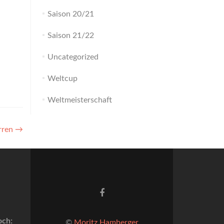
Saison 20/21
Saison 21/22
Uncategorized
Weltcup
Weltmeisterschaft
rren
→
Facebook-
Link
och:
©
Moritz Hamberger