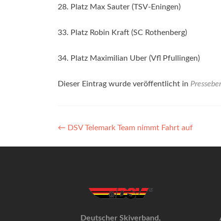
28. Platz Max Sauter (TSV-Eningen)
33. Platz Robin Kraft (SC Rothenberg)
34. Platz Maximilian Uber (Vfl Pfullingen)
Dieser Eintrag wurde veröffentlicht in
Presseber
Beitragsnavigation
←
DSV Telemark Team nimmt Fahrt auf
Deutscher Skiverband,