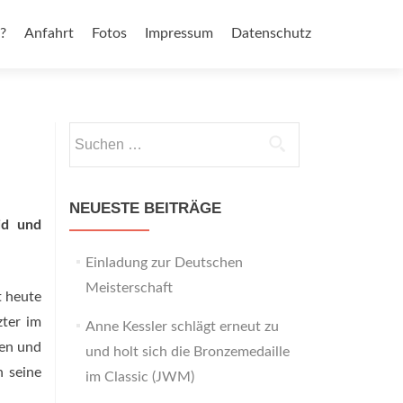
?
Anfahrt
Fotos
Impressum
Datenschutz
Suchen
nach:
NEUESTE BEITRÄGE
id und
Einladung zur Deutschen
Meisterschaft
t heute
zter im
Anne Kessler schlägt erneut zu
ren und
und holt sich die Bronzemedaille
n seine
im Classic (JWM)