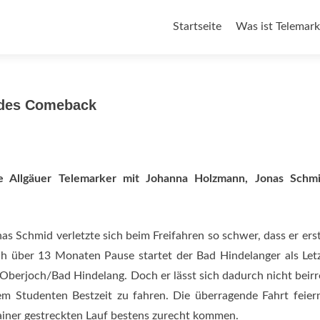
Zum
Startseite
Was ist Telemark
Inhalt
springen
ndes Comeback
 Allgäuer Telemarker mit Johanna Holzmann, Jonas Schm
as Schmid verletzte sich beim Freifahren so schwer, dass er ers
h über 13 Monaten Pause startet der Bad Hindelanger als Let
berjoch/Bad Hindelang. Doch er lässt sich dadurch nicht beir
dem Studenten Bestzeit zu fahren. Die überragende Fahrt feier
rainer gestreckten Lauf bestens zurecht kommen.