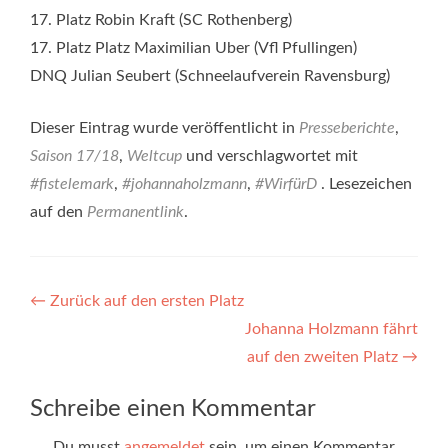
17. Platz Robin Kraft (SC Rothenberg)
17. Platz Platz Maximilian Uber (Vfl Pfullingen)
DNQ Julian Seubert (Schneelaufverein Ravensburg)
Dieser Eintrag wurde veröffentlicht in
Presseberichte
,
Saison 17/18
,
Weltcup
und verschlagwortet mit
#fistelemark
,
#johannaholzmann
,
#WirfürD
. Lesezeichen
auf den
Permanentlink
.
Beitragsnavigation
←
Zurück auf den ersten Platz
Johanna Holzmann fährt
auf den zweiten Platz
→
Schreibe einen Kommentar
Du musst
angemeldet
sein, um einen Kommentar