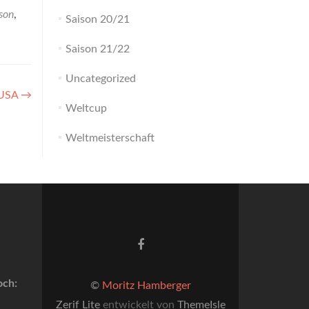
son
,
Saison 20/21
Saison 21/22
Uncategorized
 USA
→
Weltcup
Weltmeisterschaft
Facebook-
Link
och:
©
Moritz Hamberger
Zerif Lite
entwickelt von
ThemeIsle