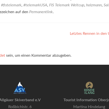
#fistelemark
,
#telemarkUSA
,
FIS Telemark Weltcup
,
holzmann
,
Sai
sezeichen auf den
Permanentlink
.
Letztes Rennen in den
det
sein, um einen Kommentar abzugeben.
Allgäuer Skiverband e.V
Tourist Information Oberj
Roßbichlstr. 6
Martina Hindelang