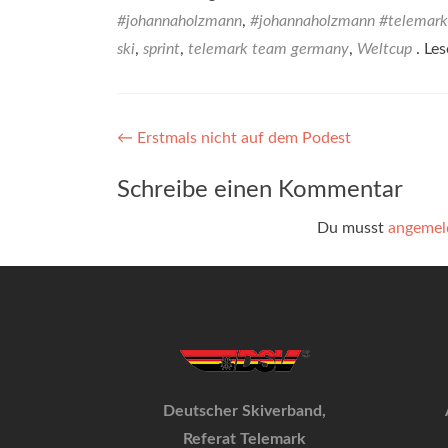
#johannaholzmann
,
#johannaholzmann #telemark 
ski
,
sprint
,
telemark team germany
,
Weltcup
. Le
Beitragsnavigation
←
Erstmals nicht auf dem Podest
Schreibe einen Kommentar
Du musst
angemel
Deutscher Skiverband,
Referat Telemark