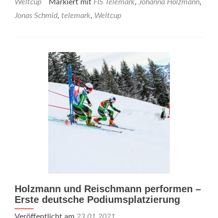
Weltcup
Markiert mit
FIS Telemark
,
Johanna Holzmann
,
Jonas Schmid
,
telemark
,
Weltcup
Holzmann und Reischmann performen –
Erste deutsche Podiumsplatzierung
Veröffentlicht am
23.01.2021