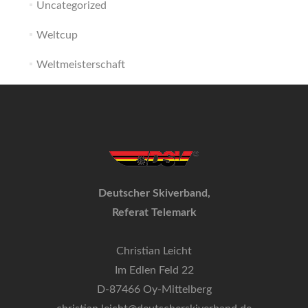
Uncategorized
Weltcup
Weltmeisterschaft
Deutscher Skiverband,
Referat Telemark
Christian Leicht
Im Edlen Feld 22
D-87466 Oy-Mittelberg