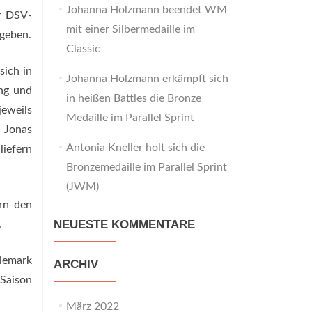
Johanna Holzmann beendet WM
er DSV-
mit einer Silbermedaille im
 geben.
Classic
sich in
Johanna Holzmann erkämpft sich
ng und
in heißen Battles die Bronze
jeweils
Medaille im Parallel Sprint
. Jonas
Antonia Kneller holt sich die
liefern
Bronzemedaille im Parallel Sprint
(JWM)
rn den
NEUESTE KOMMENTARE
.
elemark
ARCHIV
Saison
März 2022