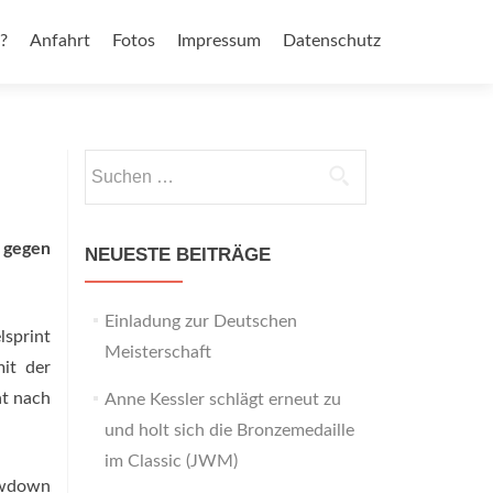
?
Anfahrt
Fotos
Impressum
Datenschutz
Suchen
nach:
t gegen
NEUESTE BEITRÄGE
Einladung zur Deutschen
lsprint
Meisterschaft
it der
at nach
Anne Kessler schlägt erneut zu
und holt sich die Bronzemedaille
im Classic (JWM)
howdown