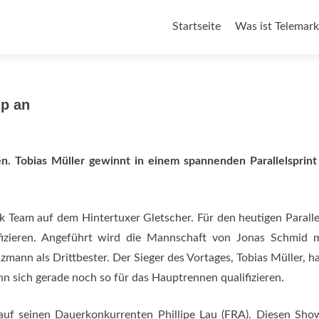
Zum
Startseite
Was ist Telemark
Inhalt
springen
up an
n. Tobias Müller gewinnt in einem spannenden Parallelsprin
 Team auf dem Hintertuxer Gletscher. Für den heutigen Paralle
fizieren. Angeführt wird die Mannschaft von Jonas Schmid m
zmann als Drittbester. Der Sieger des Vortages, Tobias Müller, h
 sich gerade noch so für das Hauptrennen qualifizieren.
b auf seinen Dauerkonkurrenten Phillipe Lau (FRA). Diesen S