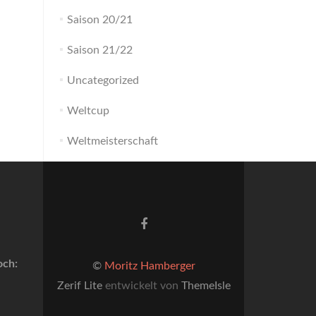
Saison 20/21
Saison 21/22
Uncategorized
Weltcup
Weltmeisterschaft
Facebook-
Link
och:
©
Moritz Hamberger
Zerif Lite
entwickelt von
ThemeIsle