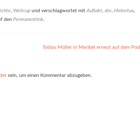
ichte
,
Weltcup
und verschlagwortet mit
Auftakt
,
dsv
,
Hintertux
,
uf den
Permanentlink
.
Tobias Müller in Meribel erneut auf dem P
det
sein, um einen Kommentar abzugeben.