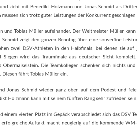
 und zieht mit Benedikt Holzmann und Jonas Schmid als Dritt
gen müssen sich trotz guter Leistungen der Konkurrenz geschlagen
nn und Tobias Müller aufeinander. Der Weltmeister Müller kann 
 Schmid zeigt den ganzen Renntag über eine souveräne Leistu
tehen zwei DSV-Athleten in den Halbfinals, bei denen sie auf 
i Siegen wird das Traumfinale aus deutscher Sicht komplett
 Obermaiselstein. Die Teamkollegen schenken sich nichts und 
 Diesen fährt Tobias Müller ein.
und Jonas Schmid wieder ganz oben auf dem Podest und feie
ikt Holzmann kann mit seinem fünften Rang sehr zufrieden sein
und einem vierten Platz im Gepäck verabschiedet sich das DSV T
s erfolgreiche Auftakt macht neugierig auf die kommende WM-