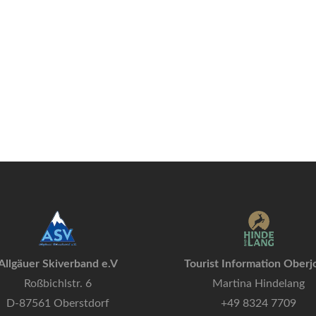
Allgäuer Skiverband e.V
Tourist Information Oberj
Roßbichlstr. 6
Martina Hindelang
D-87561 Oberstdorf
+49 8324 7709