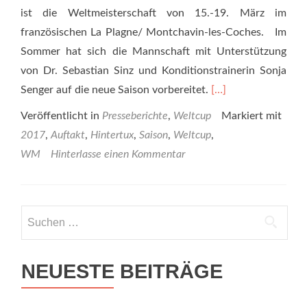
ist die Weltmeisterschaft von 15.-19. März im
französischen La Plagne/ Montchavin-les-Coches. Im
Sommer hat sich die Mannschaft mit Unterstützung
von Dr. Sebastian Sinz und Konditionstrainerin Sonja
Read
Senger auf die neue Saison vorbereitet.
[…]
more
Veröffentlicht in
Presseberichte
,
Weltcup
Markiert mit
about
2017
,
Auftakt
,
Hintertux
,
Saison
,
Weltcup
,
Start
WM
Hinterlasse einen Kommentar
in
die
WM
Suchen
Saison
nach:
2017
NEUESTE BEITRÄGE