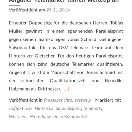
Veröffentlicht am
29.11.2016
Erneuter Doppelsieg für die deutschen Herren. Tobias
Müller gewinnt in einem spannenden Parallelsprint
gegen seinen Teamkollegen Jonas Schmid. Gelungener
Saisonauftakt für das DSV Telemark Team auf dem
Hintertuxer Gletscher. Für den heutigen Parallelsprint
können sich zehn deutsche Telemarker qualifizieren.
Angeführt wird die Mannschaft von Jonas Schmid mit
der schnellsten Qualifikationszeit und Benedikt
Read
Holzmann als Drittbester.
[…]
more
Veröffentlicht in
Presseberichte
,
Weltcup
Markiert mit
about
Auftakt
,
dsv
,
Hintertux
,
parallelsprint
,
telemark
,
Allgäuer
Weltcup
Hinterlasse einen Kommentar
Telemarker
führen