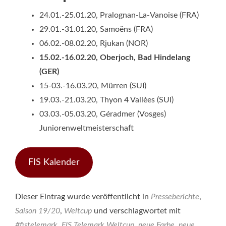
24.01.-25.01.20, Pralognan-La-Vanoise (FRA)
29.01.-31.01.20, Samoëns (FRA)
06.02.-08.02.20, Rjukan (NOR)
15.02.-16.02.20, Oberjoch, Bad Hindelang
(GER)
15-03.-16.03.20, Mürren (SUI)
19.03.-21.03.20, Thyon 4 Vallèes (SUI)
03.03.-05.03.20, Géradmer (Vosges)
Juniorenweltmeisterschaft
FIS Kalender
Dieser Eintrag wurde veröffentlicht in
Presseberichte
,
Saison 19/20
,
Weltcup
und verschlagwortet mit
#fistelemark
,
FIS Telemark Weltcup
,
neue Farbe
,
neue