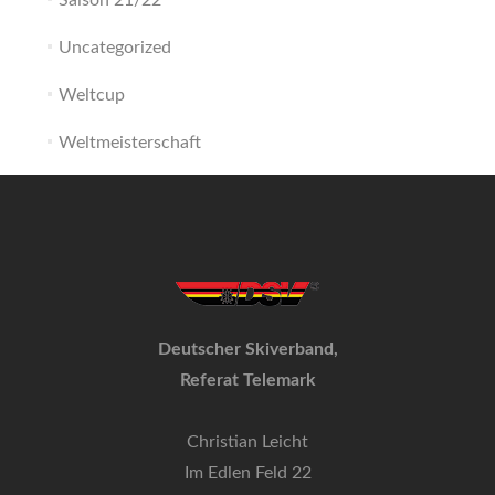
Saison 21/22
Uncategorized
Weltcup
Weltmeisterschaft
Deutscher Skiverband,
Referat Telemark
Christian Leicht
Im Edlen Feld 22